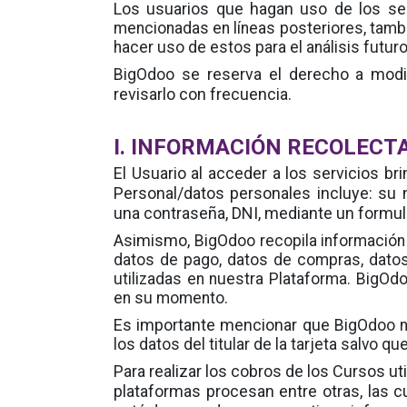
Los usuarios que hagan uso de los se
mencionadas en líneas posteriores, tambi
hacer uso de estos para el análisis futuro
se reserva el derecho a modifi
BigOdoo
revisarlo con frecuencia.
I. INFORMACIÓN RECOLECT
El Usuario al acceder a los servicios b
Personal/datos personales incluye: su 
una contraseña, DNI, mediante un formular
Asimismo,
BigOdoo recopila información 
datos de pago, datos de compras, dato
utilizadas en nuestra Plataforma. BigOd
en su momento.
Es importante mencionar que
BigOdoo no
los datos del titular de la tarjeta salvo
Para realizar los cobros de los Cursos u
plataformas procesan entre otras, las cu