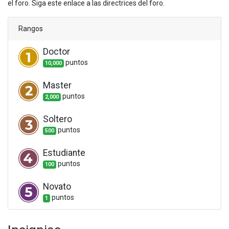
el foro. Siga este enlace a las directrices del foro.
Rangos
Doctor
punto
s
10,000
Master
punto
s
2,000
Soltero
punto
s
500
Estudiante
punto
s
100
Novato
punto
s
1