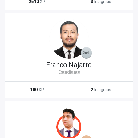
2510
XP
3
Insignias
Franco Najarro
Estudiante
100
XP
2
Insignias